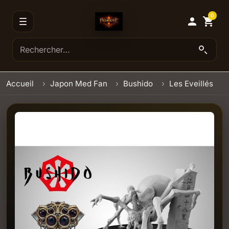
0

shopping_cart
Accueil
Japon Med Fan
Bushido
Les Eveillés