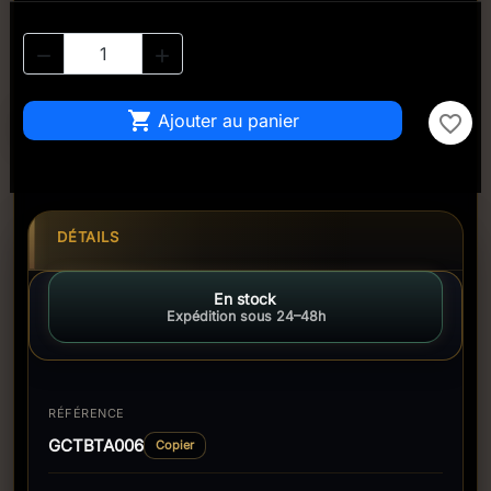



Ajouter au panier
favorite_border
DÉTAILS
En stock
Expédition sous 24–48h
RÉFÉRENCE
GCTBTA006
Copier