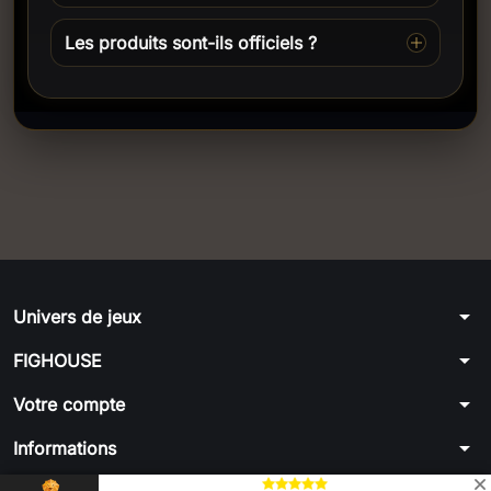
Les produits sont-ils officiels ?
arrow_drop_down
Univers de jeux
arrow_drop_down
FIGHOUSE
arrow_drop_down
Votre compte
arrow_drop_down
Informations
© 2026 - par FIGHOUSE