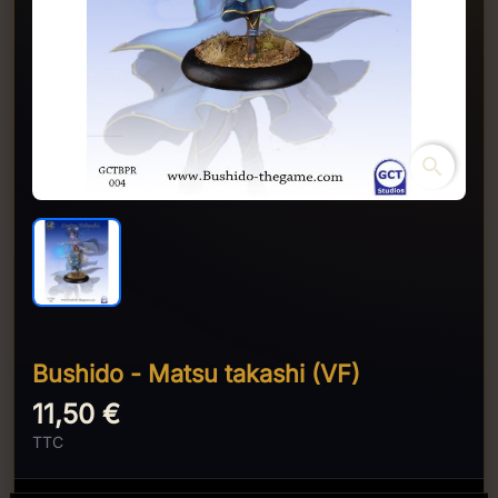
search
Bushido - Matsu takashi (VF)
11,50 €
TTC