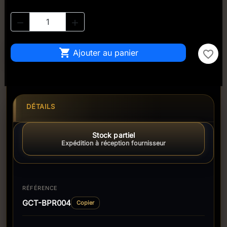



Ajouter au panier
favorite_border
DÉTAILS
Stock partiel
Expédition à réception fournisseur
RÉFÉRENCE
GCT-BPR004
Copier