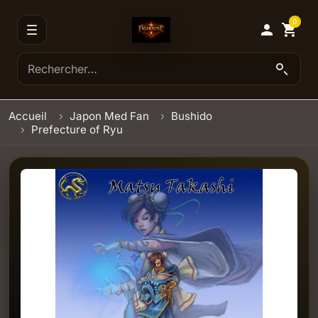
0

shopping_cart
Accueil
Japon Med Fan
Bushido
Prefecture of Ryu