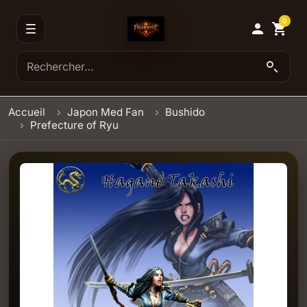
0

shopping_cart
Accueil
Japon Med Fan
Bushido
Prefecture of Ryu