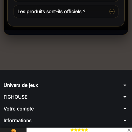
Les produits sont-ils officiels ?
arrow_drop_down
Univers de jeux
arrow_drop_down
FIGHOUSE
arrow_drop_down
Votre compte
arrow_drop_down
Informations
© 2026 - par FIGHOUSE