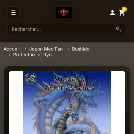
0

shopping_cart
Accueil
Japon Med Fan
Bushido
Prefecture of Ryu