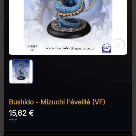
search
Bushido - Mizuchi l'éveillé (VF)
15,62 €
TTC