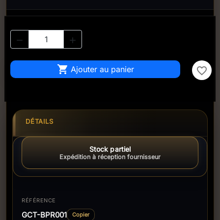



Ajouter au panier
favorite_border
DÉTAILS
Stock partiel
Expédition à réception fournisseur
RÉFÉRENCE
GCT-BPR001
Copier