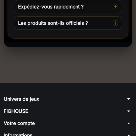
Expédiez-vous rapidement ?
Les produits sont-ils officiels ?
arrow_drop_down
Univers de jeux
arrow_drop_down
FIGHOUSE
arrow_drop_down
Votre compte
arrow_drop_down
Informations