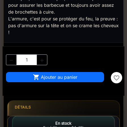
pour assurer les barbecue et toujours avoir assez
de brochettes à cuire.
L'armure, c'est pour se protéger du feu, la preuve :
pas d'armure sur la tête et on se crame les cheveux
!



Ajouter au panier
favorite_border
DÉTAILS
En stock