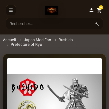
0

shopping_cart
Accueil
Japon Med Fan
Bushido
Prefecture of Ryu