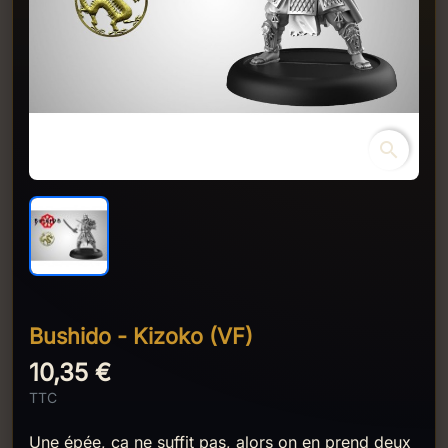
search
Bushido - Kizoko (VF)
10,35 €
TTC
Une épée, ca ne suffit pas, alors on en prend deux