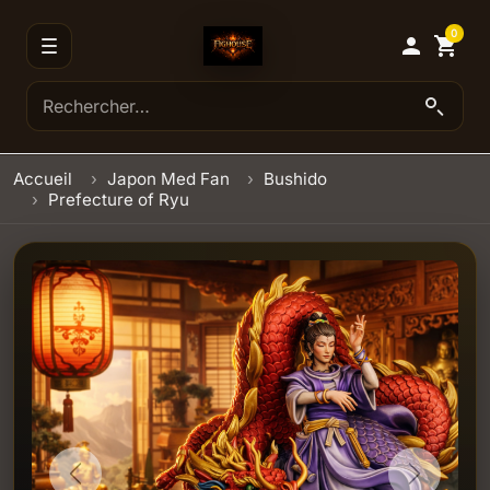
0

shopping_cart
Accueil
Japon Med Fan
Bushido
Prefecture of Ryu
Previous
Next