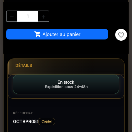



Ajouter au panier
favorite_border
DÉTAILS
En stock
Expédition sous 24–48h
RÉFÉRENCE
GCTBPR051
Copier