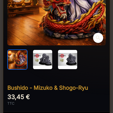
search
Bushido - Mizuko & Shogo-Ryu
33,45 €
TTC