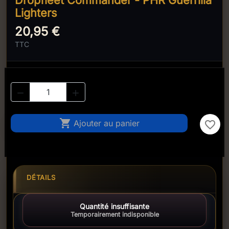
Dropfleet Commander - PHR Guerrilla
Lighters
20,95 €
TTC



Ajouter au panier
favorite_border
DÉTAILS
Quantité insuffisante
Temporairement indisponible