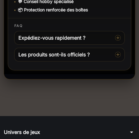
💬 Conseil hobby spécialisé
📦 Protection renforcée des boîtes
FAQ
Expédiez-vous rapidement ?
Les produits sont-ils officiels ?
arrow_drop_down
Univers de jeux