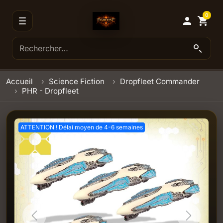
0

shopping_cart
Accueil
Science Fiction
Dropfleet Commander
PHR - Dropfleet
ATTENTION ! Délai moyen de 4-6 semaines
Previous
Next