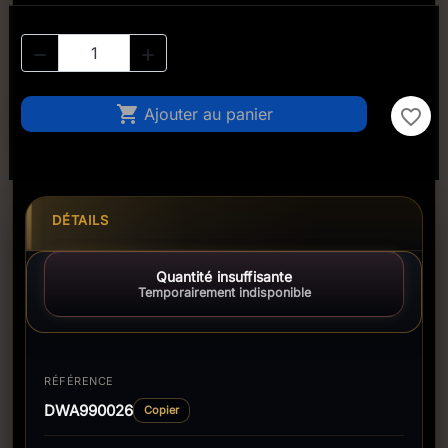



Ajouter au panier
favorite_border
DÉTAILS
Quantité insuffisante
Temporairement indisponible
RÉFÉRENCE
DWA990026
Copier