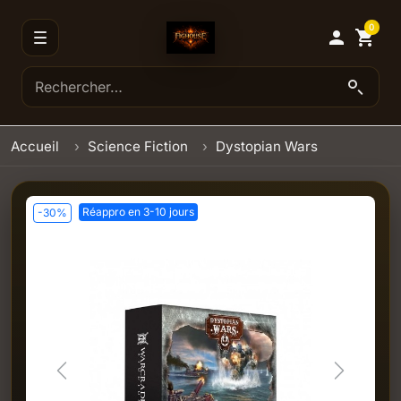
0

shopping_cart
Accueil
Science Fiction
Dystopian Wars
Réappro en 3-10 jours
-30%
Previous
Next