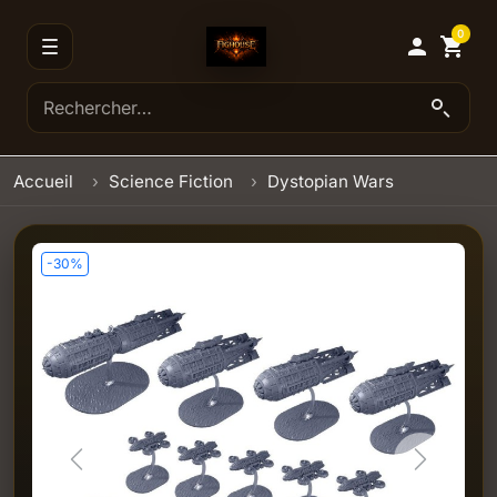
0

shopping_cart
Accueil
Science Fiction
Dystopian Wars
-30%
Previous
Next