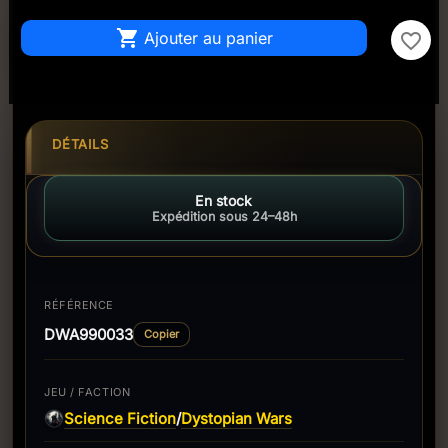

Ajouter au panier
favorite_border
DÉTAILS
En stock
Expédition sous 24–48h
RÉFÉRENCE
DWA990033
Copier
JEU / FACTION
Science Fiction
Dystopian Wars
/