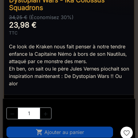
Dystopian Wars - Ika Colossus
Squadrons
34,25 €
(Économisez 30%)
23,98 €
TTC
Ce look de Kraken nous fait penser à notre tendre
enfance la Capitaine Némo à bors de son Nautilus,
attaqué par ce monstre des mers.
Eh ben, on sait ou le père Jules Vernes piochait son
inspiration maintenant : De Dystopian Wars !! Ou
alor



Ajouter au panier
favorite_border