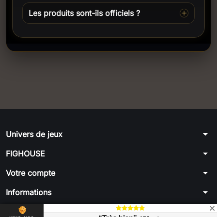
Les produits sont-ils officiels ?
arrow_drop_down
Univers de jeux
arrow_drop_down
FIGHOUSE
arrow_drop_down
Votre compte
arrow_drop_down
Informations
© 2026 - par FIGHOUSE