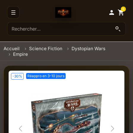
0

shopping_cart
Accueil
Science Fiction
Dystopian Wars
Empire
Réappro en 3-10 jours
-30%
Previous
Next