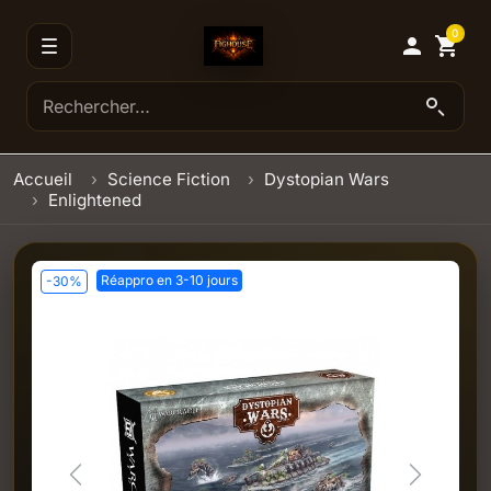
0

shopping_cart
Accueil
Science Fiction
Dystopian Wars
Enlightened
Réappro en 3-10 jours
-30%
Previous
Next