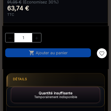
91,05 €
(Économisez 30%)
63,74 €
TTC



Ajouter au panier
favorite_border
DÉTAILS
Quantité insuffisante
Temporairement indisponible