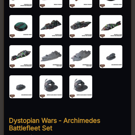
Dystopian Wars - Archimedes
Battlefleet Set