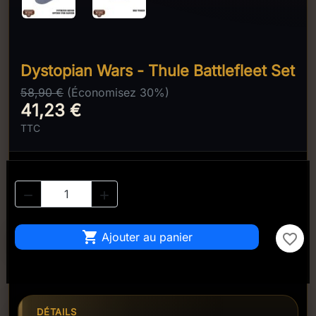
Dystopian Wars - Thule Battlefleet Set
58,90 €
(Économisez 30%)
41,23 €
TTC



Ajouter au panier
favorite_border
DÉTAILS