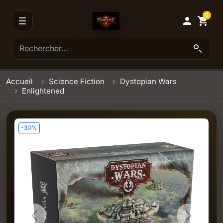
0

shopping_cart
Accueil
Science Fiction
Dystopian Wars
Enlightened
-30%
Previous
Next