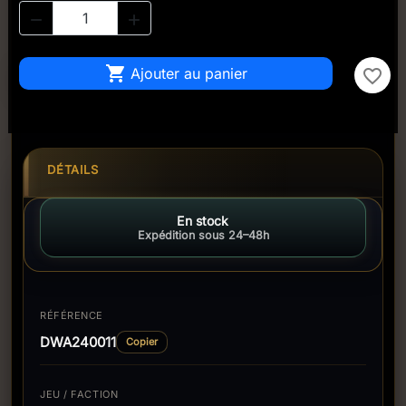



Ajouter au panier
favorite_border
DÉTAILS
En stock
Expédition sous 24–48h
RÉFÉRENCE
DWA240011
Copier
JEU / FACTION