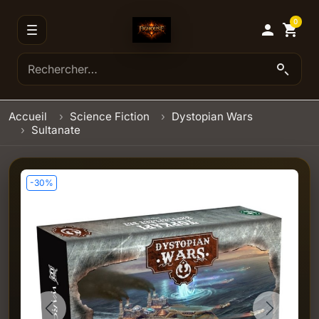
0

shopping_cart
Accueil
Science Fiction
Dystopian Wars
Sultanate
-30%
Previous
Next