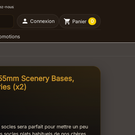
ez-nous

shopping_cart
Connexion
0
Panier
omotions
- 55mm Scenery Bases,
ies (x2)
e socles sera parfait pour mettre un peu
les socles plats habituels de nos chères