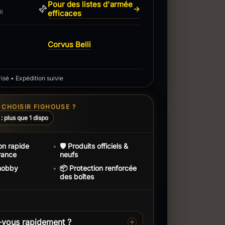
Pour des listes d'armée
→
efficaces
R
Corvus Belli
sé • Expédition suivie
CHOISIR FIGHOUSE ?
 : plus que 1 dispo
on rapide
🛡️ Produits officiels &
rance
neufs
 hobby
📦 Protection renforcée
des boîtes
-vous rapidement ?