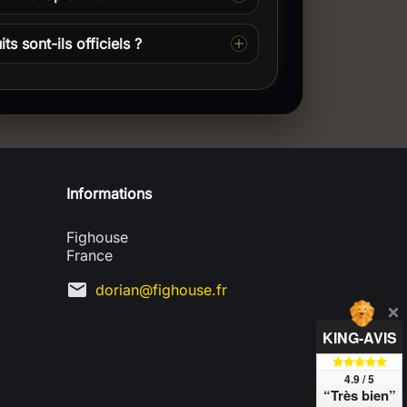
ts sont-ils officiels ?
Informations
Fighouse
France
mail
dorian@fighouse.fr
KING-AVIS
4.9 / 5
“Très bien”