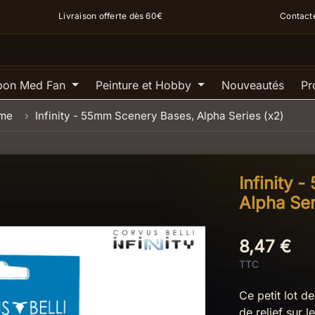
Livraison offerte dès 60€
Contact
pon Med Fan
Peinture et Hobby
Nouveautés
Pr
ame
Infinity - 55mm Scenery Bases, Alpha Series (x2)
Infinity 
Alpha Ser
8,47 €
TTC
Ce petit lot d
de relief sur 