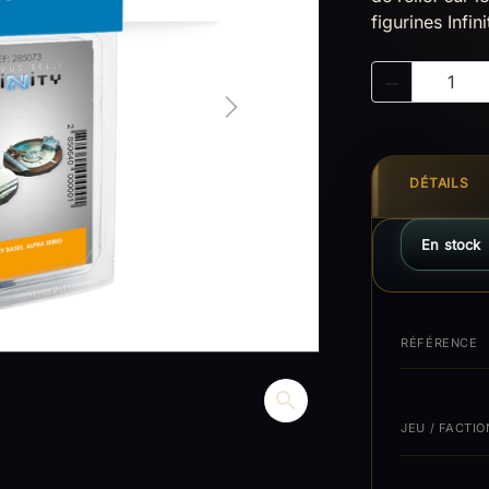
figurines Infini

Next
DÉTAILS
En stock
RÉFÉRENCE
search
JEU / FACTIO