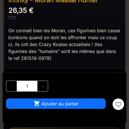
Infinity - Moran Maasai Hunter
26,35 €
TTC
On connait bien les Moran, ces figurines bien casse
bonbons quand on doit les affronter mais ce coup
ci, ils ont des Crazy Koalas actualisés ! (les
figurines des "humains" sont les mêmes que dans
la ref 281518-0978)



Ajouter au panier
favorite_border