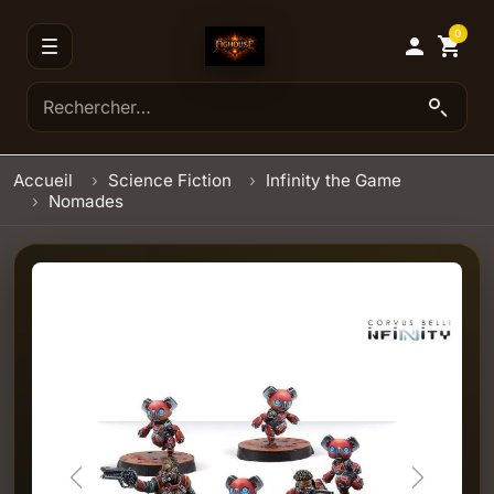
0

shopping_cart
Accueil
Science Fiction
Infinity the Game
Nomades
Previous
Next