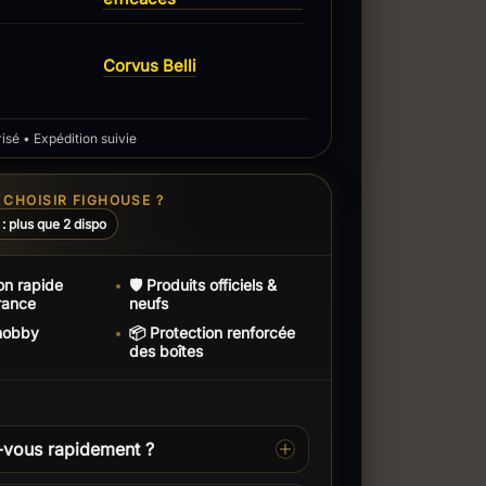
Corvus Belli
sé • Expédition suivie
CHOISIR FIGHOUSE ?
 : plus que 2 dispo
on rapide
🛡️ Produits officiels &
rance
neufs
 hobby
📦 Protection renforcée
des boîtes
-vous rapidement ?