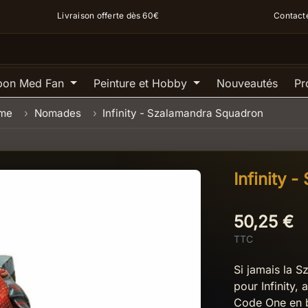
Livraison offerte dès 60€
Contact
pon Med Fan
Peinture et Hobby
Nouveautés
Pr
ame
Nomades
Infinity - Szalamandra Squadron
Infinity 
50,25 €
TTC
Si jamais la S
pour Infinity, 
Code One en 