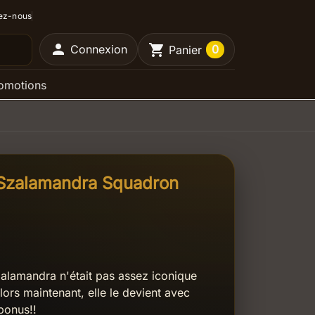
ez-nous

shopping_cart
Connexion
0
Panier
omotions
- Szalamandra Squadron
zalamandra n'était pas assez iconique
alors maintenant, elle le devient avec
bonus!!