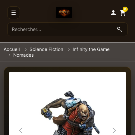
0

shopping_cart
Accueil
Science Fiction
Infinity the Game
Nomades
Previous
Next