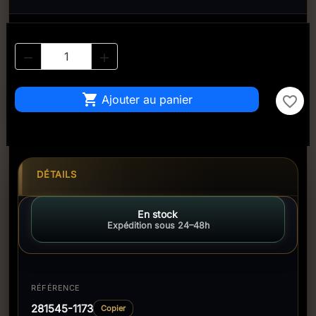



Ajouter au panier
favorite_border
DÉTAILS
En stock
Expédition sous 24–48h
RÉFÉRENCE
281545-1173
Copier