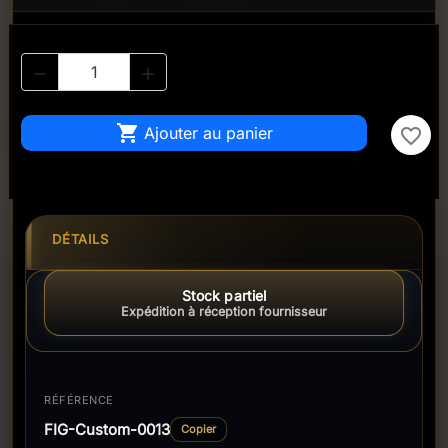



Ajouter au panier
favorite_border
DÉTAILS
Stock partiel
Expédition à réception fournisseur
RÉFÉRENCE
FIG-Custom-0013
Copier