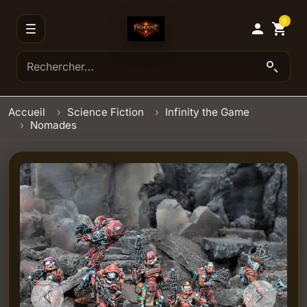
0

shopping_cart
Accueil
Science Fiction
Infinity the Game
Nomades
Previous
Next