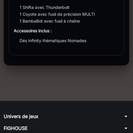
1 Shifta avec Thunderbolt
1 Coyote avec fusil de précision MULTI
1 BambaBot avec fusil à chaîne
Accessoires inclus :
Dés Infinity thématiques Nomades
arrow_drop_down
Univers de jeux
arrow_drop_down
FIGHOUSE