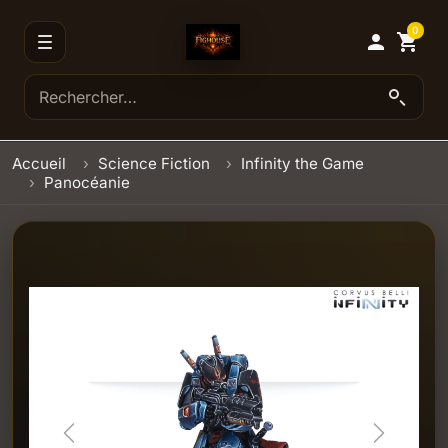
0

shopping_cart
Accueil
Science Fiction
Infinity the Game
Panocéanie
Previous
Next