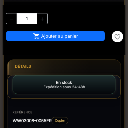



Ajouter au panier
favorite_border
DÉTAILS
En stock
Expédition sous 24–48h
RÉFÉRENCE
WW03008-0055FR
Copier