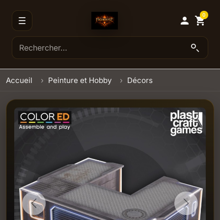
0

shopping_cart
Accueil
Peinture et Hobby
Décors
Previous
Next