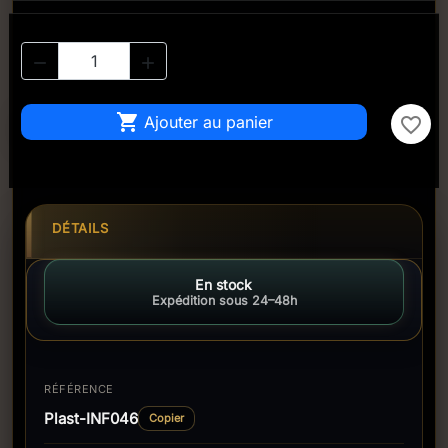



Ajouter au panier
favorite_border
DÉTAILS
En stock
Expédition sous 24–48h
RÉFÉRENCE
Plast-INF046
Copier