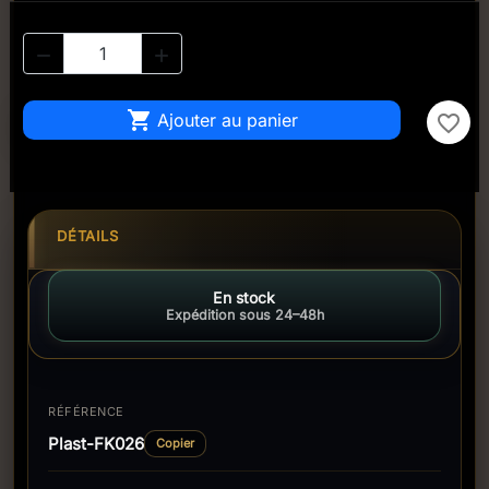



Ajouter au panier
favorite_border
DÉTAILS
En stock
Expédition sous 24–48h
RÉFÉRENCE
Plast-FK026
Copier