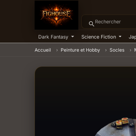
search
Dark Fantasy
Science Fiction
Ja
Accueil
Peinture et Hobby
Socles