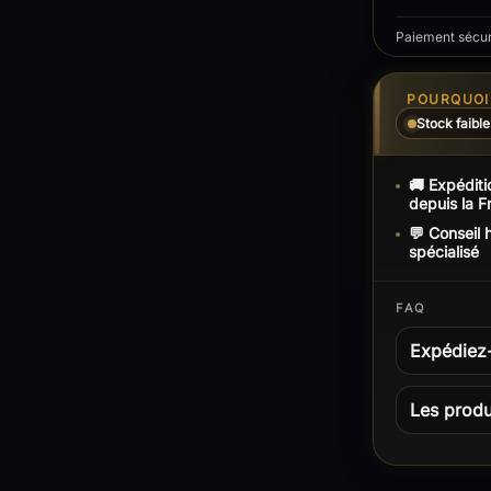
Paiement sécuri
POURQUOI 
Stock faible
🚚 Expéditi
depuis la F
💬 Conseil
spécialisé
FAQ
Expédiez
Les produi