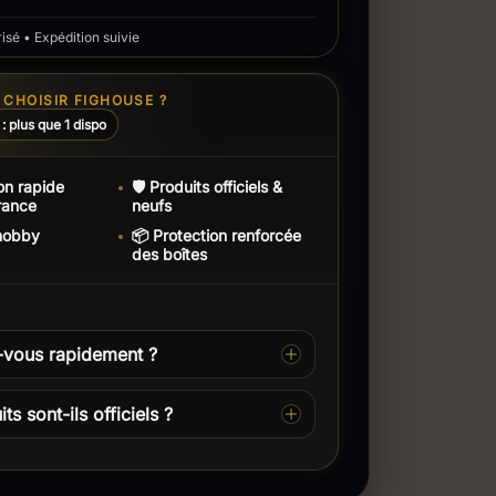
sé • Expédition suivie
CHOISIR FIGHOUSE ?
 : plus que 1 dispo
on rapide
🛡️ Produits officiels &
rance
neufs
 hobby
📦 Protection renforcée
des boîtes
-vous rapidement ?
ts sont-ils officiels ?