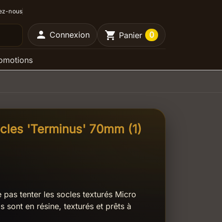
ez-nous

shopping_cart
Connexion
0
Panier
omotions
cles 'Terminus' 70mm (1)
 pas tenter les socles texturés Micro
ls sont en résine, texturés et prêts à