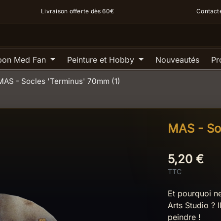
Livraison offerte dès 60€
Contact
pon Med Fan
Peinture et Hobby
Nouveautés
Pr
MAS - Socles 'Terminus' 70mm (1)
MAS - So
5,20 €
TTC
Et pourquoi ne
Arts Studio ? I
peindre !