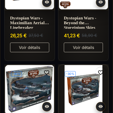


Dystopian Wars -
Dystopian Wars -
Maximilian Aerial
Beyond the
Linebreaker
Sturginium Skies
26,25 €
37,50 €
41,23 €
58,90 €
Voir détails
Voir détails
favorite_border
favorite_border
-30%
-30%

