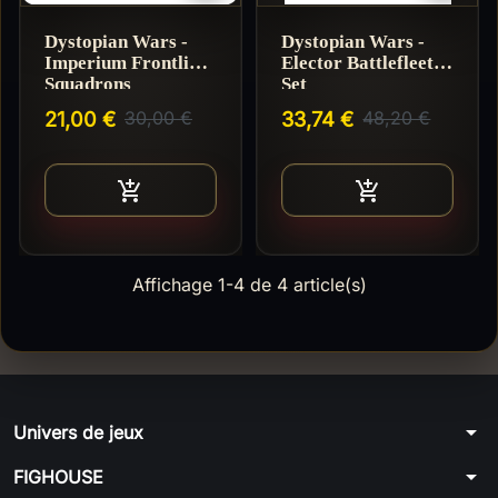
Dystopian Wars -
Dystopian Wars -
Imperium Frontline
Elector Battlefleet
Squadrons
Set
21,00 €
30,00 €
33,74 €
48,20 €
Ajouter au panier
Ajouter au pan


Affichage 1-4 de 4 article(s)
arrow_drop_down
Univers de jeux
arrow_drop_down
FIGHOUSE