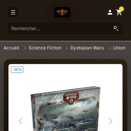
0

shopping_cart
Accueil
Science Fiction
Dystopian Wars
Union
-30%
Previous
Next