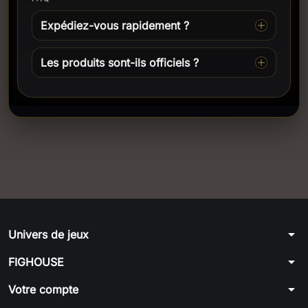
Expédiez-vous rapidement ?
Les produits sont-ils officiels ?
arrow_drop_down
Univers de jeux
arrow_drop_down
FIGHOUSE
arrow_drop_down
Votre compte