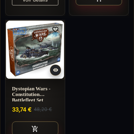
favorite_border
-30%

Dystopian Wars -
Constitution
Battlefleet Set
33,74 €
48,20 €
Ajouter au panier
