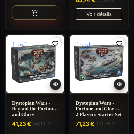
Ajouter au panier

Voir détails
favorite_border
favorite_border
-30%
-30%


Dystopian Wars -
Dystopian Wars -
Beyond the Fortune
Fortune and Glory -
and Glory
2 Players Starter Set
41,23 €
58,90 €
71,23 €
101,75 €