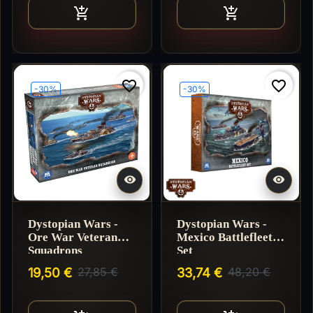
Ajouter au panier
Ajouter au pan


favorite_border
favorite_border
-30%
-30%


Dystopian Wars -
Dystopian Wars -
Ore War Veteran
Mexico Battlefleet
Squadrons
Set
19,50 €
27,85 €
33,74 €
48,20 €