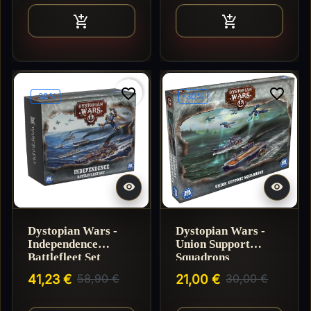
Ajouter au panier
Ajouter au pan


favorite_border
favorite_border
-30%
-30%


Dystopian Wars -
Dystopian Wars -
Independence
Union Support
Battlefleet Set
Squadrons
41,23 €
58,90 €
21,00 €
30,00 €