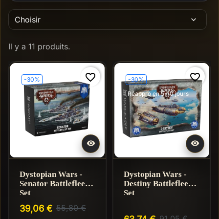
Choisir
expand_more
Il y a 11 produits.
favorite_border
favorite_border
-30%
-30%
Réappro en 5-10 jours


Dystopian Wars -
Dystopian Wars -
Senator Battlefleet
Destiny Battlefleet
Set
Set
39,06 €
55,80 €
63,74 €
91,05 €