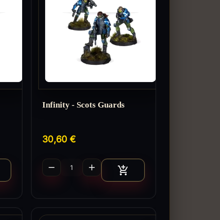
Infinity - Scots Guards
30,60 €


jouter au panier
Ajouter au panier
