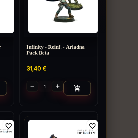
r
Infinity - Reinf. - Ariadna
Pack Beta
31,40 €


jouter au panier
Ajouter au panier

favorite_border
favorite_border