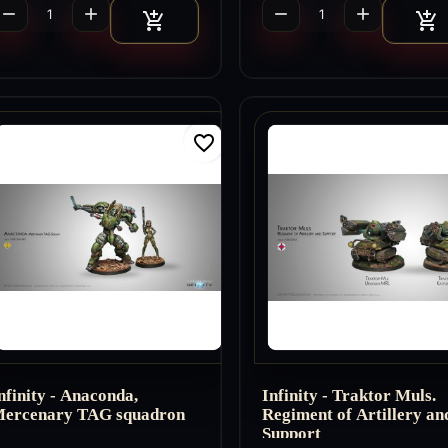




Ajouter au panier
A


favorite_border
nfinity - Anaconda,
Infinity - Traktor Muls.
ercenary TAG squadron
Regiment of Artillery an
Support