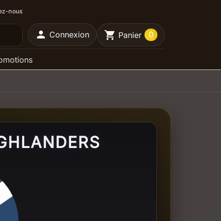
ez-nous

shopping_cart
Connexion
0
Panier
omotions
IGHLANDERS