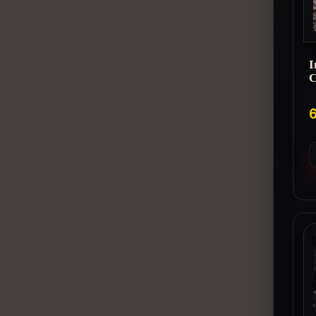
I
C
6