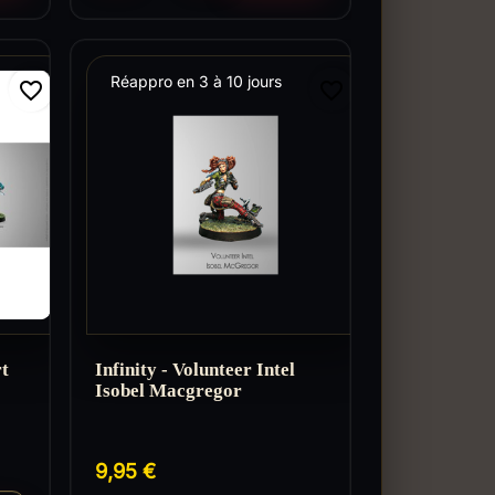
Réappro en 3 à 10 jours
favorite_border
favorite_border
rt
Infinity - Volunteer Intel
Isobel Macgregor
9,95 €