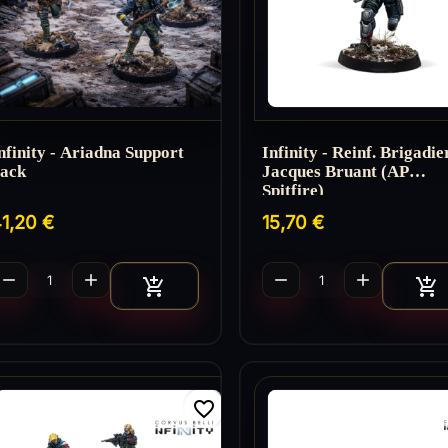
nfinity - Ariadna Support
Infinity - Reinf. Brigadie
ack
Jacques Bruant (AP
Spitfire)
1,20 €
15,70 €




Ajouter au panier
A


favorite_border