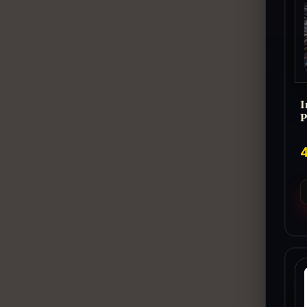
I
P
4