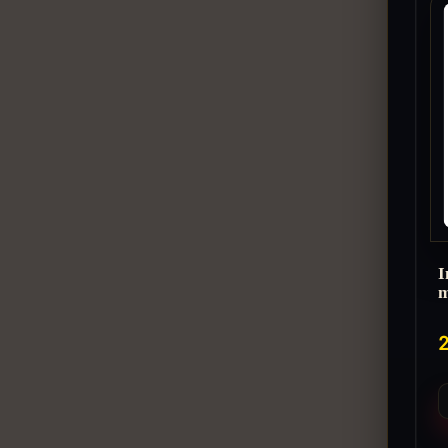
I
m
2