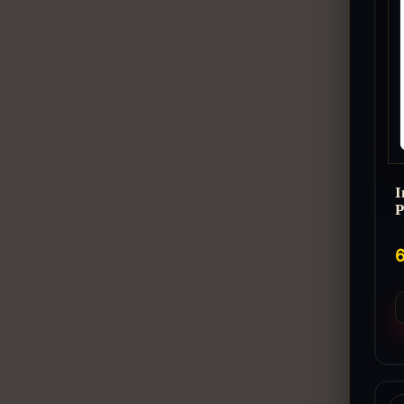
I
P
6