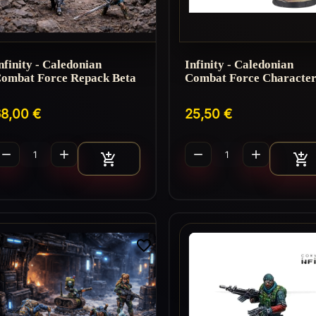
nfinity - Caledonian
Infinity - Caledonian
ombat Force Repack Beta
Combat Force Character
8,00 €
25,50 €




Ajouter au panier
A


favorite_border