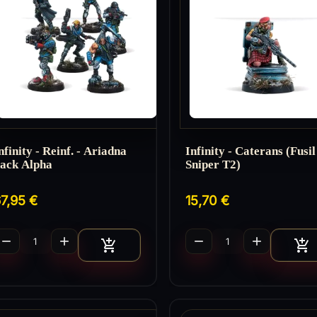
nfinity - Reinf. - Ariadna
Infinity - Caterans (Fusil
ack Alpha
Sniper T2)
7,95 €
15,70 €




Ajouter au panier
A

