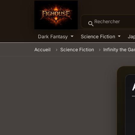
search
Dark Fantasy
Science Fiction
Ja
Accueil
Science Fiction
Infinity the G