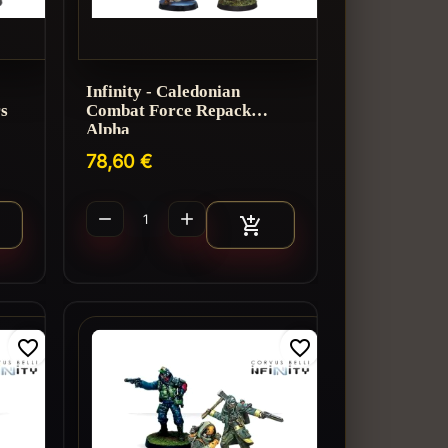
Infinity - Caledonian
s
Combat Force Repack
Alpha
78,60 €


jouter au panier
Ajouter au panier

favorite_border
favorite_border