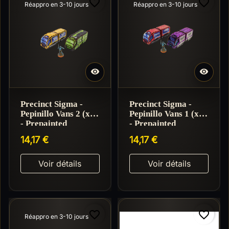
favorite_border
favorite_border
Réappro en 3-10 jours
Réappro en 3-10 jours


Precinct Sigma -
Precinct Sigma -
Pepinillo Vans 2 (x2)
Pepinillo Vans 1 (x2)
- Prepainted
- Prepainted
14,17 €
14,17 €
Voir détails
Voir détails
favorite_border
favorite_border
Réappro en 3-10 jours
Réappro en 3-10 jours