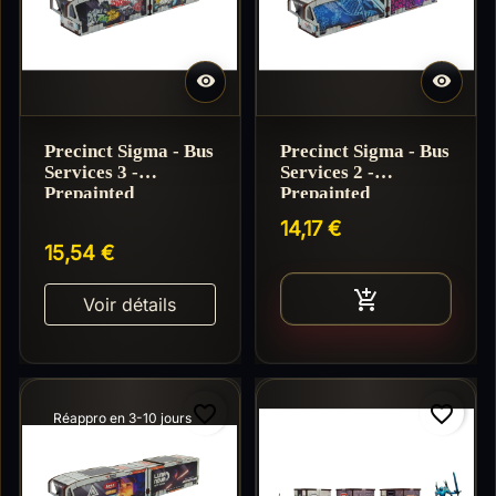


Precinct Sigma - Bus
Precinct Sigma - Bus
Services 3 -
Services 2 -
Prepainted
Prepainted
14,17 €
15,54 €
Ajouter au pan

Voir détails
favorite_border
favorite_border
Réappro en 3-10 jours
Réappro en 3-10 jours