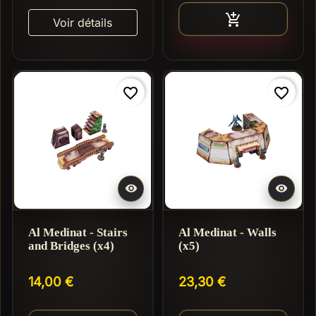
Ajouter au pan

Voir détails
favorite_border
favorite_border


Al Medinat - Stairs
Al Medinat - Walls
and Bridges (x4)
(x5)
14,00 €
23,30 €