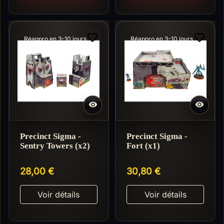
favorite_border
favorite_border
Réappro en 3-10 jours
Réappro en 3-10 jours


Precinct Sigma -
Precinct Sigma -
Sentry Towers (x2)
Fort (x1)
28,00 €
30,80 €
Voir détails
Voir détails