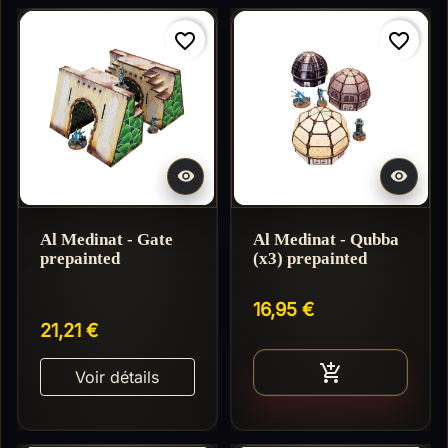
favorite_border
favorite_border
Réappro en 3-10 jours


Al Medinat - Gate
Al Medinat - Qubba
prepainted
(x3) prepainted
16,95 €
21,21 €
Ajouter au pan

Voir détails