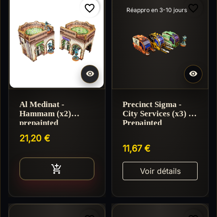
favorite_border
favorite_border
Réappro en 3-10 jours


Al Medinat -
Precinct Sigma -
Hammam (x2)
City Services (x3) -
prepainted
Prepainted
21,20 €
11,67 €
Ajouter au panier

Voir détails