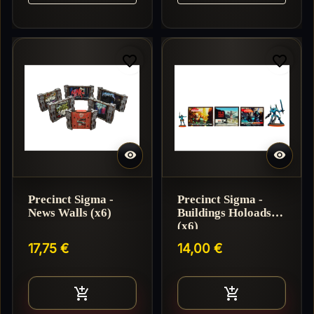
favorite_border
favorite_border


Precinct Sigma -
Precinct Sigma -
News Walls (x6)
Buildings Holoads
(x6)
17,75 €
14,00 €
Ajouter au panier
Ajouter au pan

