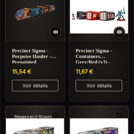


Precinct Sigma -
Precinct Sigma -
Porpoise Hauler -
Containers
Prepainted
Grey/Red (x3) -
Prepainted
15,54 €
11,67 €
Voir détails
Voir détails
favorite_border
favorite_border
Réappro en 3-10 jours