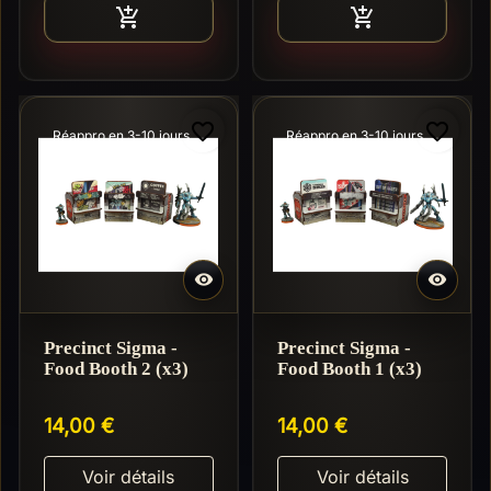
Ajouter au panier
Ajouter au pan


favorite_border
favorite_border
Réappro en 3-10 jours
Réappro en 3-10 jours


Precinct Sigma -
Precinct Sigma -
Food Booth 2 (x3)
Food Booth 1 (x3)
14,00 €
14,00 €
Voir détails
Voir détails