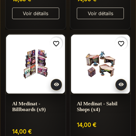
Voir détails
Voir détails
favorite_border
favorite_border
Réappro en 3-10 jours


Al Medinat -
Al Medinat - Sabil
Billboards (x9)
Shops (x4)
14,00 €
14,00 €