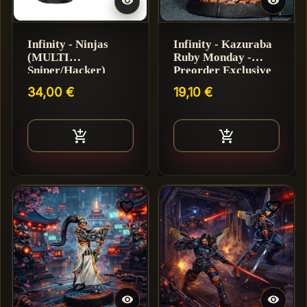


Infinity - Ninjas
Infinity - Kazuraba
(MULTI
Ruby Monday -
Sniper/Hacker)
Preorder Exclusive
Edition
34,00 €
19,10 €
Ajouter au panier
Ajouter au pan


favorite_border
favorite_border

