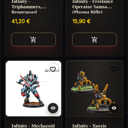
Infinity -
Infinity - Freelance
Triphammers,
Operator Samsa
Repurposed
(Plasma Rifle)
Industrial TAGS
41,20 €
15,90 €
Ajouter au panier
Ajouter au pan


favorite_border
favorite_border


Infinity - Mechazoid
Infinity - Yaoxie