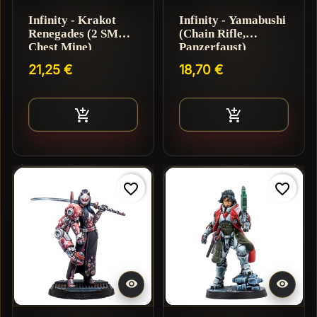
Infinity - Krakot
Infinity - Yamabushi
Renegades (2 SMG,
(Chain Rifle,
Chest Mine)
Panzerfaust)
21,25 €
18,70 €
Ajouter au panier
Ajouter au pan


favorite_border
favorite_border

