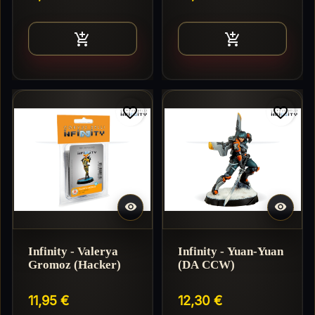
Ajouter au panier
Ajouter au pan


favorite_border
favorite_border


Infinity - Valerya
Infinity - Yuan-Yuan
Gromoz (Hacker)
(DA CCW)
11,95 €
12,30 €