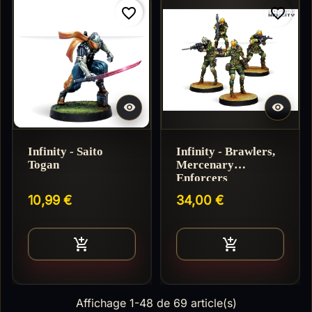
favorite_border
favorite_border


Infinity - Saito
Infinity - Brawlers,
Togan
Mercenary
Enforcers
10,99 €
34,00 €
Ajouter au panier
Ajouter au pan


Affichage 1-48 de 69 article(s)