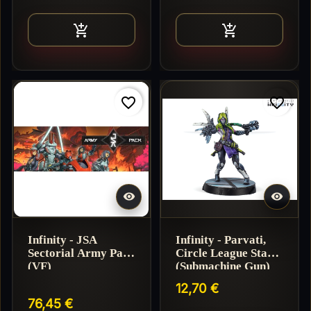
Ajouter au panier
Ajouter au pan


favorite_border
favorite_border
Réappro en 5-10 jours


Infinity - JSA
Infinity - Parvati,
Sectorial Army Pack
Circle League Star
(VF)
(Submachine Gun)
12,70 €
76,45 €