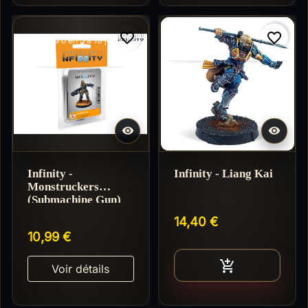
favorite_border
favorite_border
Réappro en 3 à 10 jours


Infinity -
Infinity - Liang Kai
Monstruckers
(Submachine Gun)
14,40 €
10,99 €
Ajouter au pan

Voir détails