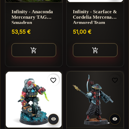
Infinity - Anaconda
Infinity - Scarface &
Mercenary TAG
Cordelia Mercenary
Squadron
Armored Team
53,55 €
51,00 €
Ajouter au panier
Ajouter au pan


favorite_border
favorite_border

