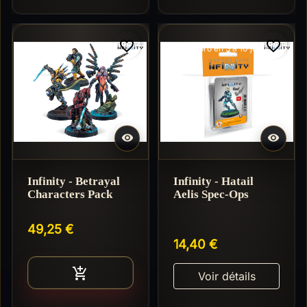
favorite_border
favorite_border
Réappro en 3 à 10 jours


Infinity - Betrayal
Infinity - Hatail
Characters Pack
Aelis Spec-Ops
49,25 €
14,40 €
Ajouter au panier

Voir détails