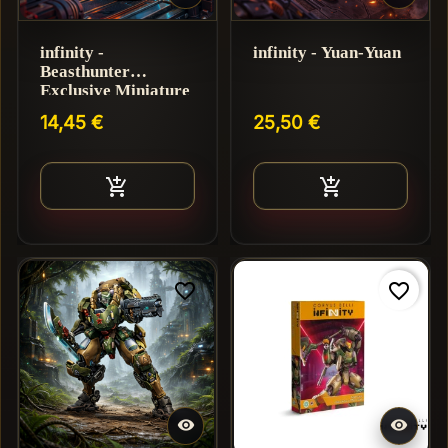
infinity -
infinity - Yuan-Yuan
Beasthunter
Exclusive Miniature
14,45 €
25,50 €
Ajouter au panier
Ajouter au pan


favorite_border
favorite_border

