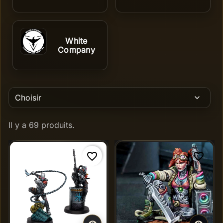
White
Company
Choisir
expand_more
Il y a 69 produits.
favorite_border
favorite_border
Nouveau