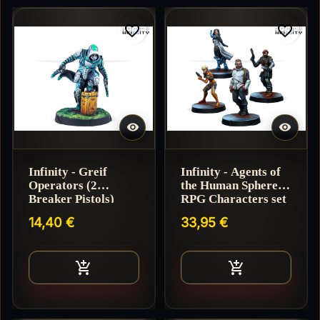
favorite_border
favorite_border


Infinity - Greif
Infinity - Agents of
Operators (2
the Human Sphere -
Breaker Pistols)
RPG Characters set
14,40 €
33,95 €
Ajouter au panier
Ajouter au pan

