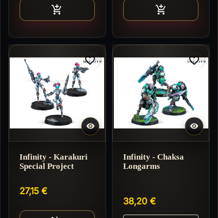
Ajouter au panier
Ajouter au pan


favorite_border
favorite_border
Réappro en 3 à 10 jours


Infinity - Karakuri
Infinity - Chaksa
Special Project
Longarms
27,15 €
38,20 €