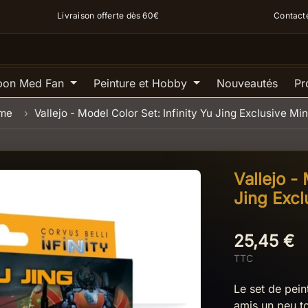
Livraison offerte dès 60€
Contact
pon Med Fan
Peinture et Hobby
Nouveautés
Pr
ame
Vallejo - Model Color Set: Infinity Yu Jing Exclusive Min
Vallejo - 
Jing Excl
25,45 €
TTC
Le set de pein
amis un peu to