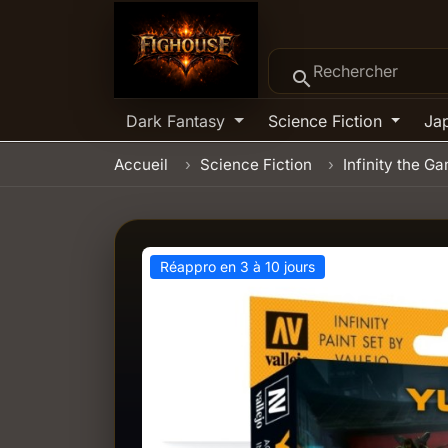
search
Dark Fantasy
Science Fiction
Ja
Accueil
Science Fiction
Infinity the G
Réappro en 3 à 10 jours