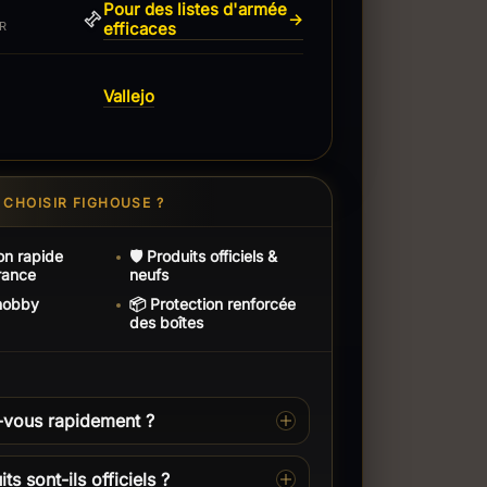
Pour des listes d'armée
→
efficaces
R
Vallejo
CHOISIR FIGHOUSE ?
on rapide
🛡️ Produits officiels &
rance
neufs
 hobby
📦 Protection renforcée
des boîtes
-vous rapidement ?
ts sont-ils officiels ?