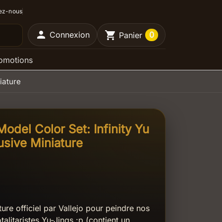
ez-nous

shopping_cart
Connexion
0
Panier
omotions
iature
Model Color Set: Infinity Yu
usive Miniature
ture officiel par Vallejo pour peindre nos
talitaristes Yu-Jings :p (contient un