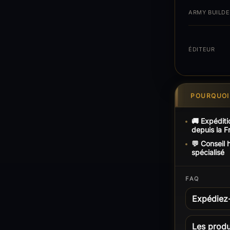
ARMY BUILDE
ÉDITEUR
POURQUOI 
🚚 Expéditi
depuis la F
💬 Conseil
spécialisé
FAQ
Expédiez
Les produi